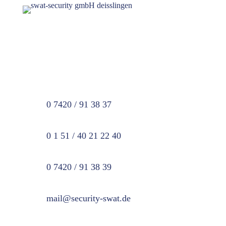
SWAT Security GmbH
Friedenstraße 2
78652 Deißlingen

0 7420 / 91 38 37

0 1 51 / 40 21 22 40

0 7420 / 91 38 39

mail@security-swat.de