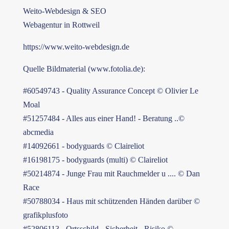
Weito-Webdesign & SEO
Webagentur in Rottweil
https://www.weito-webdesign.de
Quelle Bildmaterial (www.fotolia.de):
#60549743 - Quality Assurance Concept © Olivier Le
Moal
#51257484 - Alles aus einer Hand! - Beratung ..©
abcmedia
#14092661 - bodyguards © Claireliot
#16198175 - bodyguards (multi) © Claireliot
#50214874 - Junge Frau mit Rauchmelder u .... © Dan
Race
#50788034 - Haus mit schützenden Händen darüber ©
grafikplusfoto
#52806113 - Ortsschild - Sicherheit - Risiko ©